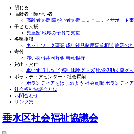
閉じる
高齢者・障がい者
高齢者支援
障がい者支援
コミュニティサポート事
子ども支援
児童館
地域の子育て支援
各種相談
ネットワーク事業
成年後見制度事前相談
終活のた
寄付
赤い羽根共同募金
善意銀行
貸出・交付
車いす貸出など
福祉体験グッズ
地域活動支援グッ
ボランティアセンター・社会貢献
ボランティアをはじめよう
社会貢献
ボランティア
社会福祉協議会とは
お問合わせ
リンク集
垂水区社会福祉協議会