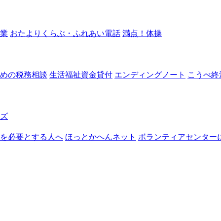
業
おたよりくらぶ・ふれあい電話
満点！体操
めの税務相談
生活福祉資金貸付
エンディングノート
こうべ終
ズ
を必要とする人へ
ほっとかへんネット
ボランティアセンター