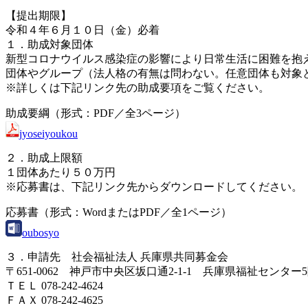
【提出期限】
令和４年６月１０日（金）必着
１．助成対象団体
新型コロナウイルス感染症の影響により日常生活に困難を抱
団体やグループ（法人格の有無は問わない。任意団体も対象
※詳しくは下記リンク先の助成要項をご覧ください。
助成要綱（形式：PDF／全3ページ）
jyoseiyoukou
２．助成上限額
１団体あたり５０万円
※応募書は、下記リンク先からダウンロードしてください。
応募書（形式：WordまたはPDF／全1ページ）
oubosyo
３．申請先 社会福祉法人 兵庫県共同募金会
〒651-0062 神戸市中央区坂口通2-1-1 兵庫県福祉センター
ＴＥＬ 078-242-4624
ＦＡＸ 078-242-4625