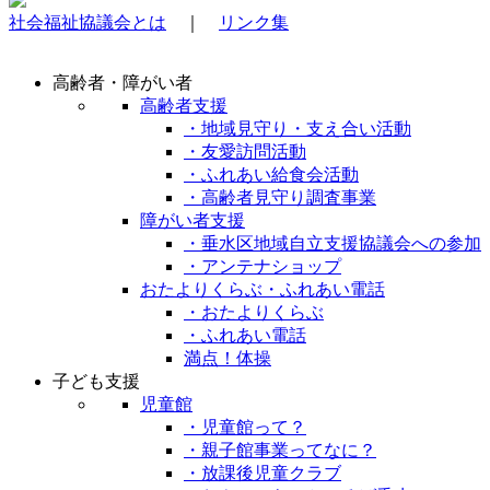
社会福祉協議会とは
｜
リンク集
高齢者・障がい者
高齢者支援
・地域見守り・支え合い活動
・友愛訪問活動
・ふれあい給食会活動
・高齢者見守り調査事業
障がい者支援
・垂水区地域自立支援協議会への参加
・アンテナショップ
おたよりくらぶ・ふれあい電話
・おたよりくらぶ
・ふれあい電話
満点！体操
子ども支援
児童館
・児童館って？
・親子館事業ってなに？
・放課後児童クラブ