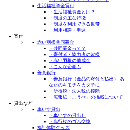
生活福祉資金貸付
・生活福祉資金とは？
・制度の主な特徴
・制度を利用できる世帯
・利用相談・申込
寄付
赤い羽根共同募金
・共同募金って？
・寄付者・協力者の皆様
・赤い羽根の助成金
・こんな企画も
善意銀行
・善意銀行（金品の寄付と払出） あ
なたのキモチをカタチに
・所得税・法人税の控除
・広報紙「こうべ」の掲載について
貸出など
車いす貸出
・車いすの貸出し
・歩行杖のゴム交換
福祉体験グッズ