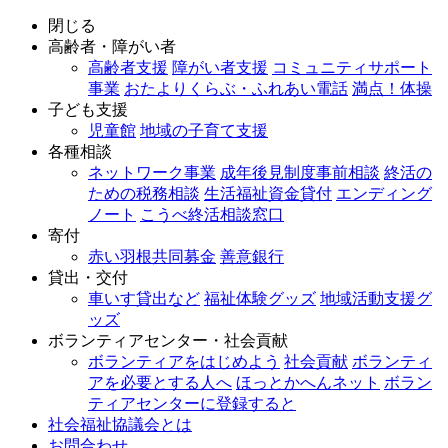
閉じる
高齢者・障がい者
高齢者支援
障がい者支援
コミュニティサポート
事業
おたよりくらぶ・ふれあい電話
満点！体操
子ども支援
児童館
地域の子育て支援
各種相談
ネットワーク事業
成年後見制度事前相談
終活の
ための税務相談
生活福祉資金貸付
エンディング
ノート
こうべ終活相談窓口
寄付
赤い羽根共同募金
善意銀行
貸出・交付
車いす貸出など
福祉体験グッズ
地域活動支援グ
ッズ
ボランティアセンター・社会貢献
ボランティアをはじめよう
社会貢献
ボランティ
アを必要とする人へ
ほっとかへんネット
ボラン
ティアセンターに登録すると
社会福祉協議会とは
お問合わせ