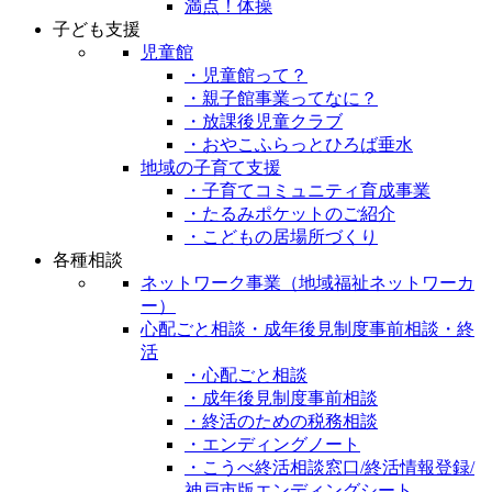
満点！体操
子ども支援
児童館
・児童館って？
・親子館事業ってなに？
・放課後児童クラブ
・おやこふらっとひろば垂水
地域の子育て支援
・子育てコミュニティ育成事業
・たるみポケットのご紹介
・こどもの居場所づくり
各種相談
ネットワーク事業（地域福祉ネットワーカ
ー）
心配ごと相談・成年後見制度事前相談・終
活
・心配ごと相談
・成年後見制度事前相談
・終活のための税務相談
・エンディングノート
・こうべ終活相談窓口/終活情報登録/
神戸市版エンディングシート