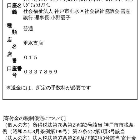
ﾘｼﾞﾁｮｳｵﾉｱｲｺ
口座名
社会福祉法人 神戸市垂水区社会福祉協議会 善意
義
銀行 理事長 小野愛子
種
普通
類
店
垂水支店
名
店
０１５
番
口座番
０３３７８５９
号
※送金には、所定の手数料が必要です
[寄付金の税制優遇について]
（個人の方）所得税法第78条第2項第3号該当 神戸市市税条
例（昭和25年8月条例第199号）第23条の2第1項3号該当
（法人の方）法人税法第37条第2項及び第3項3号該当 寄付金