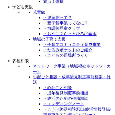
満点！体操
子ども支援
児童館
・児童館って？
・親子館事業ってなに？
・放課後児童クラブ
・おやこふらっとひろば垂水
地域の子育て支援
・子育てコミュニティ育成事業
・たるみポケットのご紹介
・こどもの居場所づくり
各種相談
ネットワーク事業（地域福祉ネットワーカ
ー）
心配ごと相談・成年後見制度事前相談・終
活
・心配ごと相談
・成年後見制度事前相談
・終活のための税務相談
・エンディングノート
・こうべ終活相談窓口/終活情報登録/
神戸市版エンディングシート