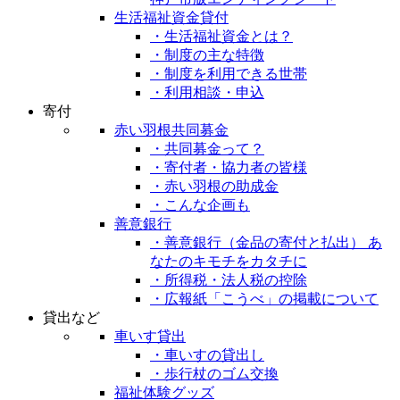
生活福祉資金貸付
・生活福祉資金とは？
・制度の主な特徴
・制度を利用できる世帯
・利用相談・申込
寄付
赤い羽根共同募金
・共同募金って？
・寄付者・協力者の皆様
・赤い羽根の助成金
・こんな企画も
善意銀行
・善意銀行（金品の寄付と払出） あ
なたのキモチをカタチに
・所得税・法人税の控除
・広報紙「こうべ」の掲載について
貸出など
車いす貸出
・車いすの貸出し
・歩行杖のゴム交換
福祉体験グッズ