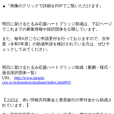
▲『画像のクリックで詳細をPDFでご覧いただけます』
明日に架けるたるみ応援ハートブリッジ助成は、下記ページ
でこれまでの募集情報や採択団体を公開しています。
また、毎年6月ごろに申請受付を行っておりますので、次年
度（令和5年度）の助成申請を検討されている方は、ぜひチ
ェックしてみてください。
明日に架けるたるみ応援ハートブリッジ助成（要綱・様式・
過去採択団体一覧）
URL
http://www.tarumi-
csw.or.jp/donation/akaihane/index.html#03
【上記は、赤い羽根共同募金と善意銀行の寄付金から助成さ
れています。】