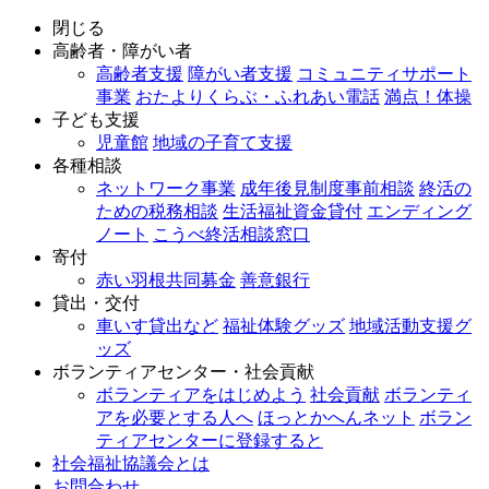
閉じる
高齢者・障がい者
高齢者支援
障がい者支援
コミュニティサポート
事業
おたよりくらぶ・ふれあい電話
満点！体操
子ども支援
児童館
地域の子育て支援
各種相談
ネットワーク事業
成年後見制度事前相談
終活の
ための税務相談
生活福祉資金貸付
エンディング
ノート
こうべ終活相談窓口
寄付
赤い羽根共同募金
善意銀行
貸出・交付
車いす貸出など
福祉体験グッズ
地域活動支援グ
ッズ
ボランティアセンター・社会貢献
ボランティアをはじめよう
社会貢献
ボランティ
アを必要とする人へ
ほっとかへんネット
ボラン
ティアセンターに登録すると
社会福祉協議会とは
お問合わせ