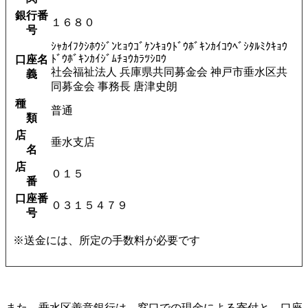
銀行番
１６８０
号
ｼｬｶｲﾌｸｼﾎｳｼﾞﾝﾋｮｳｺﾞｹﾝｷｮｳﾄﾞｳﾎﾞｷﾝｶｲｺｳﾍﾞｼﾀﾙﾐｸｷｮｳ
ﾄﾞｳﾎﾞｷﾝｶｲｼﾞﾑﾁｮｳｶﾗﾂｼﾛｳ
口座名
社会福祉法人 兵庫県共同募金会 神戸市垂水区共
義
同募金会 事務長 唐津史朗
種
普通
類
店
垂水支店
名
店
０１５
番
口座番
０３１５４７９
号
※送金には、所定の手数料が必要です
また、垂水区善意銀行は、窓口での現金による寄付と、口座