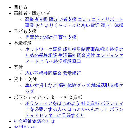
閉じる
高齢者・障がい者
高齢者支援
障がい者支援
コミュニティサポート
事業
おたよりくらぶ・ふれあい電話
満点！体操
子ども支援
児童館
地域の子育て支援
各種相談
ネットワーク事業
成年後見制度事前相談
終活の
ための税務相談
生活福祉資金貸付
エンディング
ノート
こうべ終活相談窓口
寄付
赤い羽根共同募金
善意銀行
貸出・交付
車いす貸出など
福祉体験グッズ
地域活動支援グ
ッズ
ボランティアセンター・社会貢献
ボランティアをはじめよう
社会貢献
ボランティ
アを必要とする人へ
ほっとかへんネット
ボラン
ティアセンターに登録すると
社会福祉協議会とは
お問合わせ