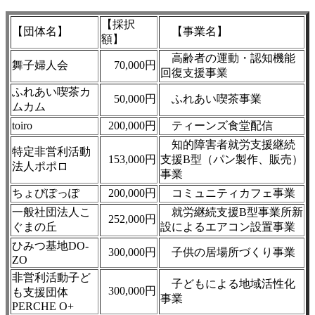
【採択
【団体名】
【事業名】
額】
高齢者の運動・認知機能
舞子婦人会
70,000円
回復支援事業
ふれあい喫茶カ
50,000円
ふれあい喫茶事業
ムカム
toiro
200,000円
ティーンズ食堂配信
知的障害者就労支援継続
特定非営利活動
153,000円
支援B型（パン製作、販売）
法人ポポロ
事業
ちょびぽっぽ
200,000円
コミュニティカフェ事業
一般社団法人こ
就労継続支援B型事業所新
252,000円
ぐまの丘
設によるエアコン設置事業
ひみつ基地DO-
300,000円
子供の居場所づくり事業
ZO
非営利活動子ど
子どもによる地域活性化
300,000円
も支援団体
事業
PERCHE O+