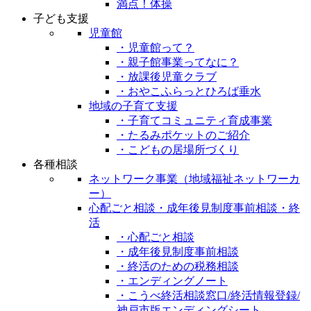
満点！体操
子ども支援
児童館
・児童館って？
・親子館事業ってなに？
・放課後児童クラブ
・おやこふらっとひろば垂水
地域の子育て支援
・子育てコミュニティ育成事業
・たるみポケットのご紹介
・こどもの居場所づくり
各種相談
ネットワーク事業（地域福祉ネットワーカ
ー）
心配ごと相談・成年後見制度事前相談・終
活
・心配ごと相談
・成年後見制度事前相談
・終活のための税務相談
・エンディングノート
・こうべ終活相談窓口/終活情報登録/
神戸市版エンディングシート