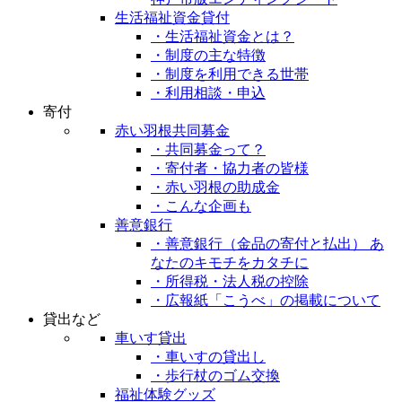
生活福祉資金貸付
・生活福祉資金とは？
・制度の主な特徴
・制度を利用できる世帯
・利用相談・申込
寄付
赤い羽根共同募金
・共同募金って？
・寄付者・協力者の皆様
・赤い羽根の助成金
・こんな企画も
善意銀行
・善意銀行（金品の寄付と払出） あ
なたのキモチをカタチに
・所得税・法人税の控除
・広報紙「こうべ」の掲載について
貸出など
車いす貸出
・車いすの貸出し
・歩行杖のゴム交換
福祉体験グッズ