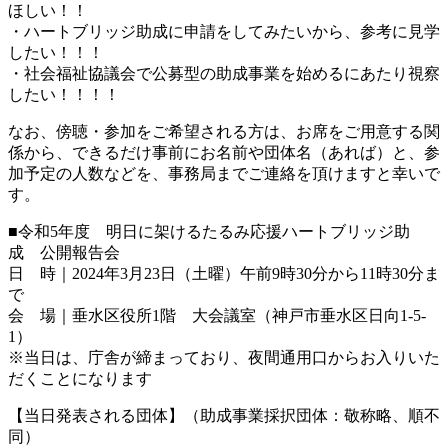
ほしい！！
・ハートブリッジ助成に申請をしてみたいから、参考に見学
したい！！！
・社会福祉協議会で公募型の助成事業を始めるにあたり視察
したい！！！！
なお、傍聴・参加をご希望される方は、お席をご用意する関
係から、できるだけ事前にお名前や団体名（あれば）と、参
加予定の人数などを、事務局までご連絡を頂けますと幸いで
す。
■令和5年度 明日に架けるたるみ応援ハートブリッジ助
成 公開報告会
日 時｜2024年3月23日（土曜）午前9時30分から11時30分ま
で
会 場｜垂水区役所1階 大会議室（神戸市垂水区日向1-5-
1）
※当日は、庁舎が締まっており、夜間通用口からお入りいた
だくことになります
【当日発表される団体】（助成事業採択団体：敬称略、順不
同）