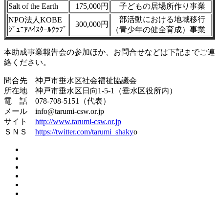
Salt of the Earth
175,000円
子どもの居場所作り事業
部活動における地域移行
NPO法人KOBE
300,000円
ｼﾞｭﾆｱﾊｲｽｸｰﾙｸﾗﾌﾞ
（青少年の健全育成）事業
本助成事業報告会の参加ほか、お問合せなどは下記までご連
絡ください。
問合先 神戸市垂水区社会福祉協議会
所在地 神戸市垂水区日向1-5-1（垂水区役所内）
電 話 078-708-5151（代表）
メール info@tarumi-csw.or.jp
サイト
http://www.tarumi-csw.or.jp
ＳＮＳ
https://twitter.com/tarumi_shaky
o