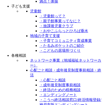
満点！体操
子ども支援
児童館
・児童館って？
・親子館事業ってなに？
・放課後児童クラブ
・おやこふらっとひろば垂水
地域の子育て支援
・子育てコミュニティ育成事業
・たるみポケットのご紹介
・こどもの居場所づくり
各種相談
ネットワーク事業（地域福祉ネットワーカ
ー）
心配ごと相談・成年後見制度事前相談・終
活
・心配ごと相談
・成年後見制度事前相談
・終活のための税務相談
・エンディングノート
・こうべ終活相談窓口/終活情報登録/
神戸市版エンディングシート