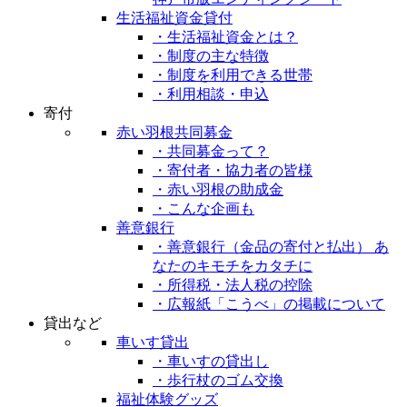
生活福祉資金貸付
・生活福祉資金とは？
・制度の主な特徴
・制度を利用できる世帯
・利用相談・申込
寄付
赤い羽根共同募金
・共同募金って？
・寄付者・協力者の皆様
・赤い羽根の助成金
・こんな企画も
善意銀行
・善意銀行（金品の寄付と払出） あ
なたのキモチをカタチに
・所得税・法人税の控除
・広報紙「こうべ」の掲載について
貸出など
車いす貸出
・車いすの貸出し
・歩行杖のゴム交換
福祉体験グッズ