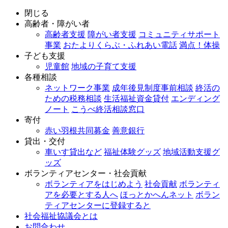
閉じる
高齢者・障がい者
高齢者支援
障がい者支援
コミュニティサポート
事業
おたよりくらぶ・ふれあい電話
満点！体操
子ども支援
児童館
地域の子育て支援
各種相談
ネットワーク事業
成年後見制度事前相談
終活の
ための税務相談
生活福祉資金貸付
エンディング
ノート
こうべ終活相談窓口
寄付
赤い羽根共同募金
善意銀行
貸出・交付
車いす貸出など
福祉体験グッズ
地域活動支援グ
ッズ
ボランティアセンター・社会貢献
ボランティアをはじめよう
社会貢献
ボランティ
アを必要とする人へ
ほっとかへんネット
ボラン
ティアセンターに登録すると
社会福祉協議会とは
お問合わせ