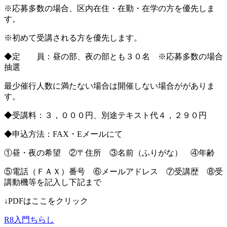
※応募多数の場合、区内在住・在勤・在学の方を優先しま
す。
※初めて受講される方を優先します。
◆定 員：昼の部、夜の部とも３０名 ※応募多数の場合
抽選
最少催行人数に満たない場合は開催しない場合ががありま
す。
◆受講料：３，０００円、別途テキスト代４，２９０円
◆申込方法：FAX・Eメールにて
①昼・夜の希望 ②〒住所 ③名前（ふりがな） ④年齢
⑤電話（ＦＡＸ）番号 ⑥メールアドレス ⑦受講歴 ⑧受
講動機等を記入し下記まで
↓PDFはここをクリック
R8入門ちらし