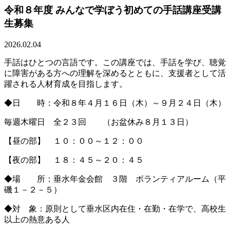
令和８年度 みんなで学ぼう初めての手話講座受講
生募集
2026.02.04
手話はひとつの言語です。この講座では、手話を学び、聴覚
に障害がある方への理解を深めるとともに、支援者として活
躍される人材育成を目指します。
◆日 時：令和８年４月１６日（木）～９月２４日（木）
毎週木曜日 全２３回 （お盆休み８月１３日）
【昼の部】 １０：００～１２：００
【夜の部】 １８：４５～２０：４５
◆場 所：垂水年金会館 ３階 ボランティアルーム（平
磯１－２－５）
◆対 象：原則として垂水区内在住・在勤・在学で、高校生
以上の熱意ある人