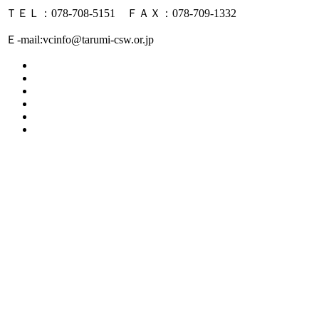
ＴＥＬ：078-708-5151 ＦＡＸ：078-709-1332
Ｅ-mail:vcinfo@tarumi-csw.or.jp