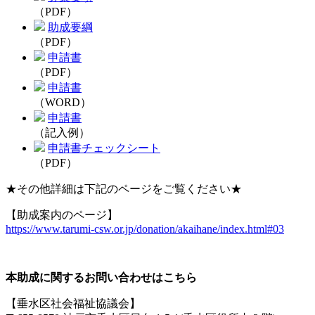
（PDF）
助成要綱
（PDF）
申請書
（PDF）
申請書
（WORD）
申請書
（記入例）
申請書チェックシート
（PDF）
★その他詳細は下記のページをご覧ください★
【助成案内のページ】
https://www.tarumi-csw.or.jp/donation/akaihane/index.html#03
本助成に関するお問い合わせはこちら
【垂水区社会福祉協議会】