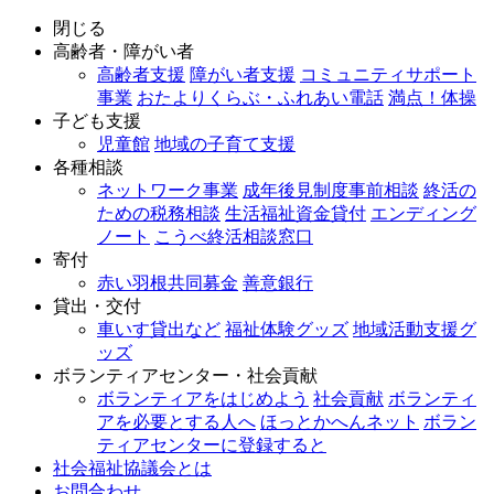
閉じる
高齢者・障がい者
高齢者支援
障がい者支援
コミュニティサポート
事業
おたよりくらぶ・ふれあい電話
満点！体操
子ども支援
児童館
地域の子育て支援
各種相談
ネットワーク事業
成年後見制度事前相談
終活の
ための税務相談
生活福祉資金貸付
エンディング
ノート
こうべ終活相談窓口
寄付
赤い羽根共同募金
善意銀行
貸出・交付
車いす貸出など
福祉体験グッズ
地域活動支援グ
ッズ
ボランティアセンター・社会貢献
ボランティアをはじめよう
社会貢献
ボランティ
アを必要とする人へ
ほっとかへんネット
ボラン
ティアセンターに登録すると
社会福祉協議会とは
お問合わせ