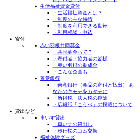
生活福祉資金貸付
・生活福祉資金とは？
・制度の主な特徴
・制度を利用できる世帯
・利用相談・申込
寄付
赤い羽根共同募金
・共同募金って？
・寄付者・協力者の皆様
・赤い羽根の助成金
・こんな企画も
善意銀行
・善意銀行（金品の寄付と払出） あ
なたのキモチをカタチに
・所得税・法人税の控除
・広報紙「こうべ」の掲載について
貸出など
車いす貸出
・車いすの貸出し
・歩行杖のゴム交換
福祉体験グッズ