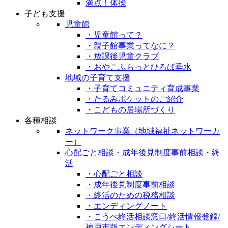
満点！体操
子ども支援
児童館
・児童館って？
・親子館事業ってなに？
・放課後児童クラブ
・おやこふらっとひろば垂水
地域の子育て支援
・子育てコミュニティ育成事業
・たるみポケットのご紹介
・こどもの居場所づくり
各種相談
ネットワーク事業（地域福祉ネットワーカ
ー）
心配ごと相談・成年後見制度事前相談・終
活
・心配ごと相談
・成年後見制度事前相談
・終活のための税務相談
・エンディングノート
・こうべ終活相談窓口/終活情報登録/
神戸市版エンディングシート